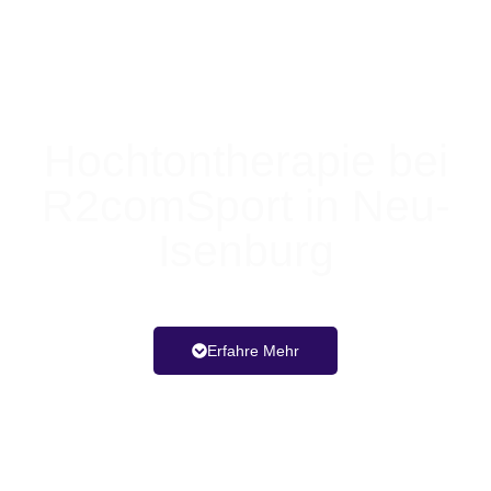
Hochtontherapie bei
R2comSport in Neu-
Isenburg
Professionell. Erprobt. Erfahren.
Erfahre Mehr