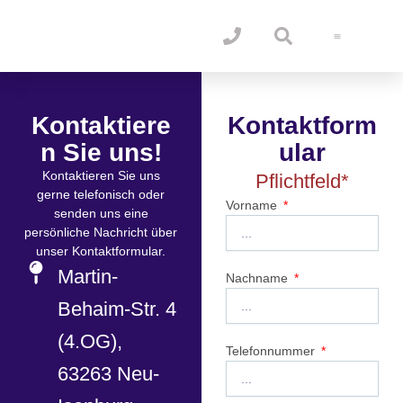
Zum
Inhalt
springen
Betriebliche
Kontaktiere
Kontaktform
n Sie uns!
ular
Kontaktieren Sie uns
Pflichtfeld*
gerne telefonisch oder
Vorname
senden uns eine
persönliche Nachricht über
unser Kontaktformular.
Martin-
Nachname
Behaim-Str. 4
(4.OG),
Telefonnummer
63263 Neu-