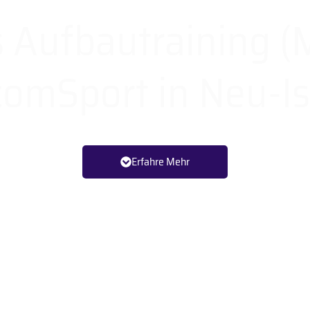
s Aufbautraining (
comSport in Neu-I
Professionell. Erprobt. Erfahren.
Erfahre Mehr