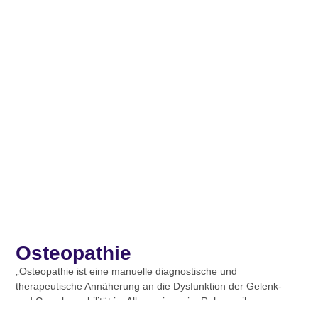
Osteopathie
„Osteopathie ist eine manuelle diagnostische und
therapeutische Annäherung an die Dysfunktion der Gelenk-
und Gewebemobilität im Allgemeinen, im Rahmen ihrer
Beteiligung am Auftreten von Krankheiten…“ (Belgische