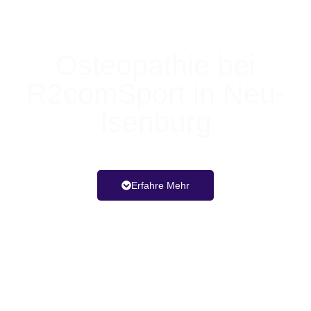
Osteopathie bei
R2comSport in Neu-
Isenburg
Professionell. Erprobt. Erfahren.
Erfahre Mehr